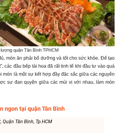
t lượng quận Tân Bình TPHCM
ủ, món ăn phải bổ dưỡng và tốt cho sức khỏe. Để tạo
, các đầu bếp tài hoa đã rất tinh tế khi đầu tư vào quá
ỗi món là một sự kết hợp đầy đặc sắc giữa các nguyên
ược sự đan quyện giữa các mùi vị với nhau, làm món
n ngon tại quận Tân Bình
2, Quận Tân Bình, Tp.HCM