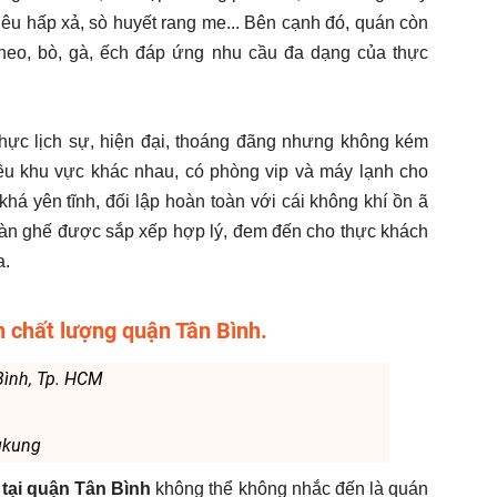
ghêu hấp xả, sò huyết rang me... Bên cạnh đó, quán còn
heo, bò, gà, ếch đáp ứng nhu cầu đa dạng của thực
ực lịch sự, hiện đại, thoáng đãng nhưng không kém
u khu vực khác nhau, có phòng vip và máy lạnh cho
há yên tĩnh, đối lập hoàn toàn với cái không khí ồn ã
 bàn ghế được sắp xếp hợp lý, đem đến cho thực khách
a.
 chất lượng quận Tân Bình.
 Bình, Tp. HCM
gkung
 tại quận Tân Bình
không thể không nhắc đến là quán