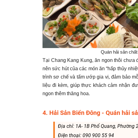
Quán hải sản chấ
Tại Chang Kang Kung, ăn ngon thôi chưa đ
nên sức hút của các món ăn “hấp thủy nhiệt”
trình sơ chế và tẩm ướp gia vị, đảm bảo m
liệu đi kèm, giúp thực khách cảm nhận đ
ngon thêm thăng hoa.
4. Hải Sản Biển Đông - Quán hải sả
Địa chỉ: 1A- 1B Phổ Quang, Phường 
Điện thoại: 090 900 55 94