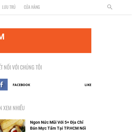
LƯU TRÚ
CỬA HÀNG
CM
ẾT NỐI VỚI CHÚNG TÔI
FACEBOOK
LIKE
IN XEM NHIỀU
Ngon Nức Mũi Với 5+ Địa Chỉ
Bán Mực Tẩm Tại TP.HCM Nổi