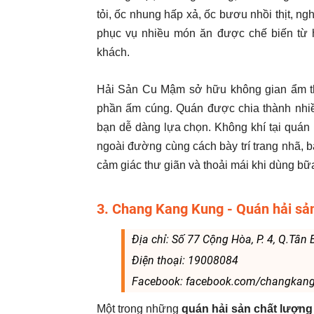
tỏi, ốc nhung hấp xả, ốc bươu nhồi thịt, n
phục vụ nhiều món ăn được chế biến từ 
khách.
Hải Sản Cu Mậm sở hữu không gian ẩm th
phần ấm cúng. Quán được chia thành nhiề
bạn dễ dàng lựa chọn. Không khí tại quán k
ngoài đường cùng cách bày trí trang nhã,
cảm giác thư giãn và thoải mái khi dùng bữ
3. Chang Kang Kung - Quán hải sản
Địa chỉ: Số 77 Cộng Hòa, P. 4, Q.Tân
Điện thoại: 19008084
Facebook: facebook.com/changkan
Một trong những
quán hải sản chất lượng