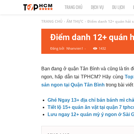
TOP
TRANG CHỦ
DỊCH VỤ
DU LỊCH
1
TRANG CHỦ
ẨM THỰC
Điểm danh 12+ quán hải 
Điểm danh 12+ quán 
HCM
Đăng bởi
Nhanvien1
-
1432
|
Top
Bạn đang ở quận Tân Bình và cũng là tín đ
ngon, hấp dẫn tại TPHCM? Hãy cùng
Top
địa
sản ngon tại Quận Tân Bình
trong bài viế
điểm,
Ghé Ngay 13+ địa chỉ bán bánh mì ch
dịch
Tiết lộ 15+ quán ăn vặt tại quận 7 tph
Lưu ngay 12+ quán mỳ ý ngon ở Sài 
vụ