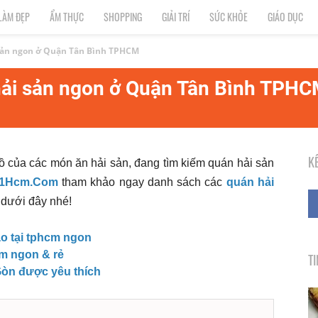
LÀM ĐẸP
ẨM THỰC
SHOPPING
GIẢI TRÍ
SỨC KHỎE
GIÁO DỤC
sản ngon ở Quận Tân Bình TPHCM
hải sản ngon ở Quận Tân Bình TPH
K
ồ của các món ăn hải sản, đang tìm kiếm quán hải sản
1Hcm.Com
tham khảo ngay danh sách các
quán hải
t dưới đây nhé!
ảo tại tphcm ngon
cm ngon & rẻ
T
Gòn được yêu thích