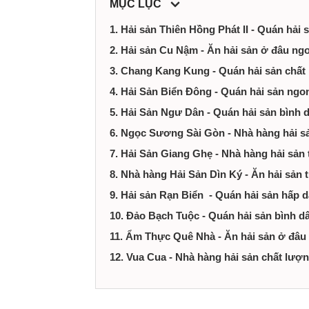
MỤC LỤC
tại
1. Hải sản Thiên Hồng Phát II - Quán hải 
Thành
2. Hải sản Cu Nậm - Ăn hải sản ở đâu ng
phố
3. Chang Kang Kung - Quán hải sản chất
4. Hải Sản Biển Đông - Quán hải sản ngo
Hồ
5. Hải Sản Ngư Dân - Quán hải sản bình 
6. Ngọc Sương Sài Gòn - Nhà hàng hải sả
Chí
7. Hải Sản Giang Ghẹ - Nhà hàng hải sản
Minh
8. Nhà hàng Hải Sản Dìn Ký - Ăn hải sản 
9. Hải sản Rạn Biển - Quán hải sản hấp 
10. Đảo Bạch Tuộc - Quán hải sản bình d
11. Ẩm Thực Quê Nhà - Ăn hải sản ở đâu 
12. Vua Cua - Nhà hàng hải sản chất lượ