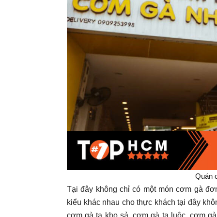
Quán 
Tại đây không chỉ có một món cơm gà đơn
kiểu khác nhau cho thực khách tại đây khô
cơm gà ta kho sả, cơm gà ta luộc, cơm gà 