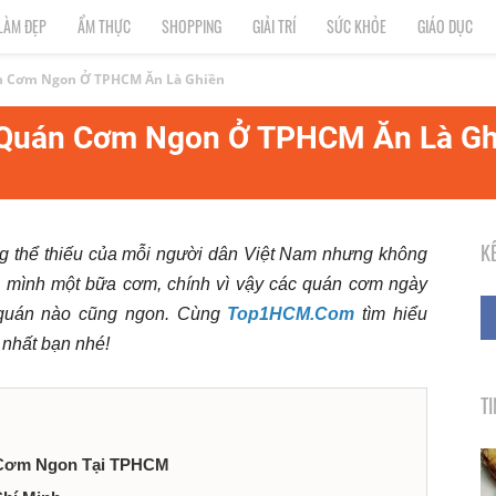
LÀM ĐẸP
ẨM THỰC
SHOPPING
GIẢI TRÍ
SỨC KHỎE
GIÁO DỤC
n Cơm Ngon Ở TPHCM Ăn Là Ghiền
 Quán Cơm Ngon Ở TPHCM Ăn Là Gh
K
g thể thiếu của mỗi người dân Việt Nam nhưng không
ho mình một bữa cơm, chính vì vậy các quán cơm ngày
 quán nào cũng ngon. Cùng
Top1HCM.Com
tìm hiểu
 nhất bạn nhé!
T
n Cơm Ngon Tại TPHCM