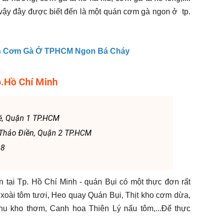
 vậy đây được biết đến là một quán cơm gà ngon ở tp.
n Cơm Gà Ở TPHCM Ngon Bá Cháy
p.Hồ Chí Minh
é, Quận 1 TP.HCM
 Thảo Điền, Quận 2 TP.HCM
88
 tại Tp. Hồ Chí Minh - quán Bụi có một thực đơn rất
 xoài tôm tươi, Heo quay Quán Bụi, Thịt kho cơm dừa,
hu kho thơm, Canh hoa Thiên Lý nấu tôm,...Để thực