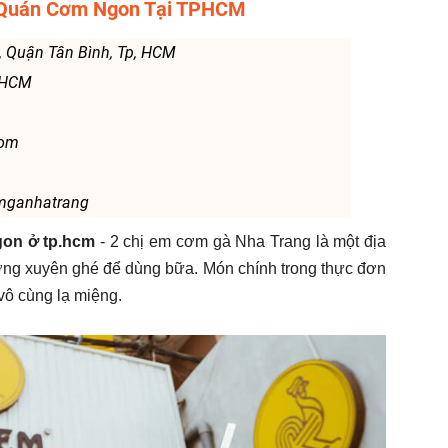
- Quán Cơm Ngon Tại TPHCM
2, Quận Tân Bình, Tp, HCM
. HCM
com
mganhatrang
on ở tp.hcm
- 2 chị em cơm gà Nha Trang là một địa
ng xuyên ghé để dùng bữa. Món chính trong thực đơn
vô cùng lạ miệng.