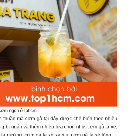
cơm ngon ở tphcm
 thuần mà cơm gà tại đây được chế biến theo nhiều
ng bị ngán và thêm nhiều lựa chọn như: cơm gà ta xé,
ta nướng, cơm gà ta xé xá xíu, cơm gà ta xé lòng,....