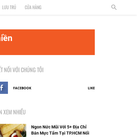
LƯU TRÚ
CỬA HÀNG
iền
ẾT NỐI VỚI CHÚNG TÔI
FACEBOOK
LIKE
IN XEM NHIỀU
Ngon Nức Mũi Với 5+ Địa Chỉ
Bán Mực Tẩm Tại TP.HCM Nổi