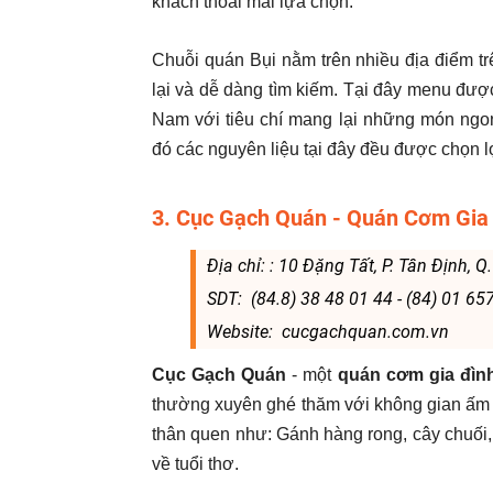
khách thoải mái lựa chọn.
Chuỗi quán Bụi nằm trên nhiều địa điểm tr
lại và dễ dàng tìm kiếm. Tại đây menu được 
Nam với tiêu chí mang lại những món ngon
đó các nguyên liệu tại đây đều được chọn lọ
3. Cục Gạch Quán - Quán Cơm Gia
Địa chỉ: : 10 Đặng Tất, P. Tân Định, Q
SDT: (84.8) 38 48 01 44 - (84) 01 65
Website: cucgachquan.com.vn
Cục Gạch Quán
- một
quán cơm gia đìn
thường xuyên ghé thăm với không gian ấm 
thân quen như: Gánh hàng rong, cây chuối, c
về tuổi thơ.