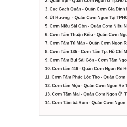
2. Quán Bụi - Quán Cơm Ngon Ở Tp.Hồ 
tại
3. Cục Gạch Quán - Quán Cơm Gia Đìn
Thành
4. Út Hương - Quán Cơm Ngon Tại TP
5. Cơm Niêu Sài Gòn - Quán Cơm Niêu
phố
6. Cơm Tấm Thuận Kiều - Quán Cơm N
Hồ
7. Cơm Tấm Tú Mập - Quán Cơm Ngon 
8. Cơm Tấm 135 - Cơm Tấm Tp. Hồ Chí M
Chí
9. Cơm Tấm Bụi Sài Gòn - Cơm Tấm N
10. Cơm tấm 419 - Quán Cơm Ngon Rẻ H
Minh
11. Cơm Tấm Phúc Lộc Thọ - Quán Cơm 
12. Cơm tấm Mộc - Quán Cơm Ngon Rẻ T
13. Cơm Tấm Mai - Quán Cơm Ngon Ở Tp
14. Cơm Tấm bà Ròm - Quán Cơm Ngon R