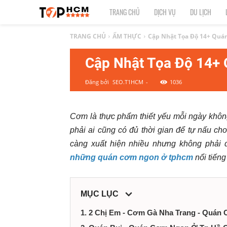
TOP
TRANG CHỦ
DỊCH VỤ
DU LỊCH
1
TRANG CHỦ
ẨM THỰC
Cập Nhật Tọa Độ 14+ Quá
Cập Nhật Tọa Độ 14+
HCM
Đăng bởi
SEO.T1HCM
-
1036
|
Top
Cơm là thực phẩm thiết yếu mỗi ngày khôn
phải ai cũng có đủ thời gian để tự nấu c
địa
càng xuất hiện nhiều nhưng không phải
điểm,
những quán cơm ngon ở tphcm
nổi tiếng
dịch
MỤC LỤC
vụ
1. 2 Chị Em - Cơm Gà Nha Trang - Quá