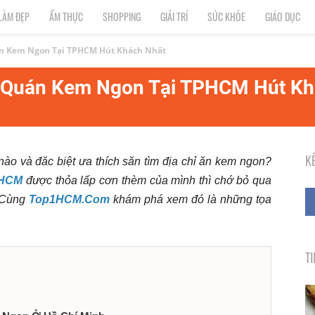
LÀM ĐẸP
ẨM THỰC
SHOPPING
GIẢI TRÍ
SỨC KHỎE
GIÁO DỤC
án Kem Ngon Tại TPHCM Hút Khách Nhất
+ Quán Kem Ngon Tại TPHCM Hút Kh
K
nào và đăc biệt ưa thích săn tìm địa chỉ ăn kem ngon?
PHCM
được thỏa lấp cơn thèm của mình thì chớ bỏ qua
! Cùng
Top1HCM.Com
khám phá xem đó là những tọa
T