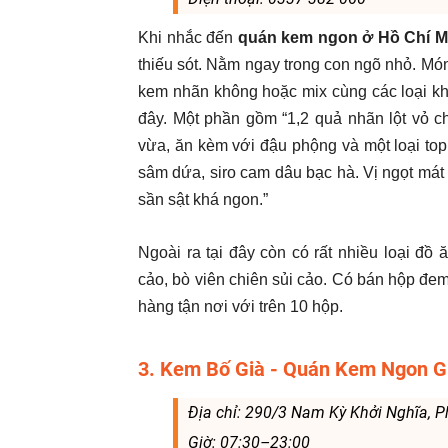
Khi nhắc đến
quán kem ngon ở Hồ Chí M
thiếu sót. Nằm ngay trong con ngõ nhỏ. Món 
kem nhãn không hoặc mix cùng các loại k
đây. Một phần gồm “1,2 quả nhãn lột vỏ c
vừa, ăn kèm với đậu phộng và một loại to
sâm dứa, siro cam dâu bạc hà. Vị ngọt má
sần sật khá ngon.”
Ngoài ra tại đây còn có rất nhiều loại đồ
cảo, bò viên chiên sủi cảo. Có bán hộp đe
hàng tận nơi với trên 10 hộp.
3. Kem Bố Già - Quán Kem Ngon G
Địa chỉ: 290/3 Nam Kỳ Khởi Nghĩa, P
Giờ: 07:30–23:00