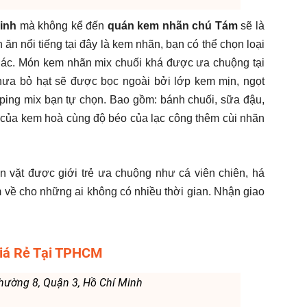
inh
mà không kể đến
quán kem nhãn chú Tám
sẽ là
ăn nổi tiếng tại đây là kem nhãn, bạn có thể chọn loại
hác. Món kem nhãn mix chuối khá được ưa chuộng tại
hưa bỏ hạt sẽ được bọc ngoài bởi lớp kem mịn, ngọt
pping mix bạn tự chọn. Bao gồm: bánh chuối, sữa đậu,
t của kem hoà cùng độ béo của lạc công thêm cùi nhãn
 ăn vặt được giới trẻ ưa chuộng như cá viên chiên, há
m về cho những ai không có nhiều thời gian. Nhận giao
iá Rẻ Tại TPHCM
hường 8, Quận 3, Hồ Chí Minh