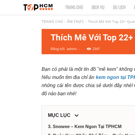
TOP
TRANG CHỦ
DỊCH VỤ
DU LỊCH
1
TRANG CHỦ
ẨM THỰC
Thích Mê Với Top 22+ Qu
Thích Mê Với Top 22
HCM
Đăng bởi
admin
-
2547
|
Top
Bạn có phải là một tín đồ "mê kem" không 
Nếu muốn tìm địa chỉ ăn
kem ngon tại T
địa
những cái tên được chia sẻ dưới đây nhé
điểm,
độ nào bạn nhé!
dịch
MỤC LỤC
vụ
3. Snowee – Kem Ngon Tại TPHCM