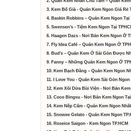
2. Quán Kem Nhãn Chú Tám – Quán Kem
tại
3. Kem Bố Già - Quán Kem Ngon Giá Rẻ
Thành
4. Baskin Robbins – Quán Kem Ngon Tại
5. Swensen’s - Tiệm Kem Ngon Tại TPH
phố
6. Haagen Dazs - Nơi Bán Kem Ngon Ở
Hồ
7. Fly Idea Café – Quán Kem Ngon Ở T
8. Bud’s – Quán Kem Ở Sài Gòn Được N
Chí
9. Fanny – Những Quán Kem Ngon Ở T
10. Kem Bạch Đằng – Quán Kem Ngon 
Minh
11. I Love You - Quán Kem Sài Gòn Ngon
12. Kem Xôi Dừa Bùi Viện - Nơi Bán Ke
13. Coco Bingsu - Nơi Bán Kem Ngon T
14. Kem Nếp Cẩm - Quán Kem Ngon Nhất
15. Snowee Gelato - Quán Kem Ngon TP
16. Roseice Saigon - Kem Ngon TP.HCM