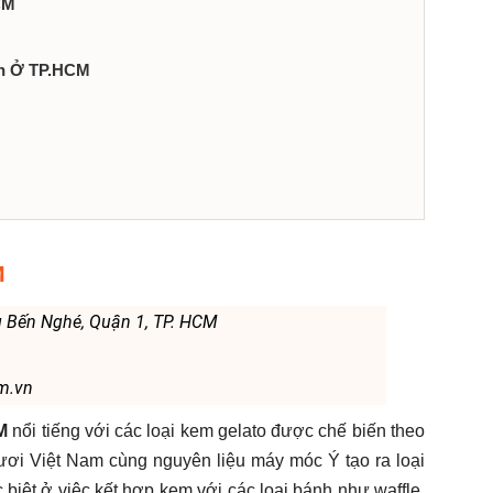
CM
on Ở TP.HCM
M
g Bến Nghé, Quận 1, TP. HCM
m.vn
CM
nổi tiếng với các loại kem gelato được chế biến theo
ươi Việt Nam cùng nguyên liệu máy móc Ý tạo ra loại
iệt ở việc kết hợp kem với các loại bánh như waffle,