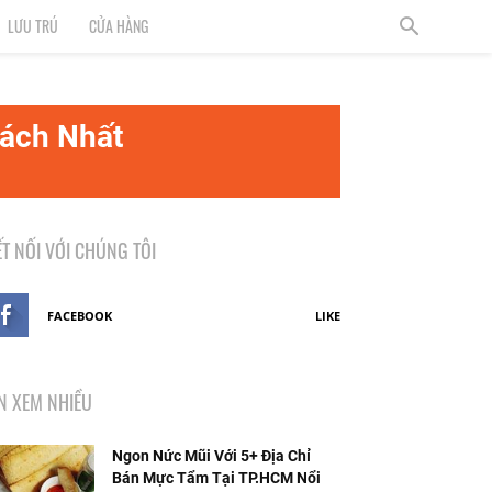
LƯU TRÚ
CỬA HÀNG
ách Nhất
ẾT NỐI VỚI CHÚNG TÔI
FACEBOOK
LIKE
IN XEM NHIỀU
Ngon Nức Mũi Với 5+ Địa Chỉ
Bán Mực Tẩm Tại TP.HCM Nổi