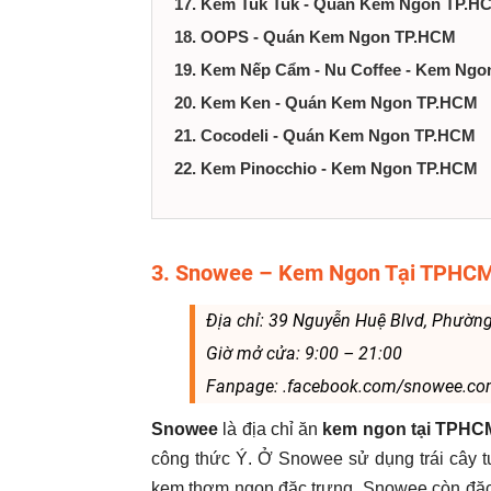
17. Kem Tuk Tuk - Quán Kem Ngon TP.H
18. OOPS - Quán Kem Ngon TP.HCM
19. Kem Nếp Cẩm - Nu Coffee - Kem Ng
20. Kem Ken - Quán Kem Ngon TP.HCM
21. Cocodeli - Quán Kem Ngon TP.HCM
22. Kem Pinocchio - Kem Ngon TP.HCM
3. Snowee – Kem Ngon Tại TPHC
Địa chỉ: 39 Nguyễn Huệ Blvd, Phườn
Giờ mở cửa: 9:00 – 21:00
Fanpage: .facebook.com/snowee.co
Snowee
là địa chỉ ăn
kem ngon tại TPH
công thức Ý. Ở Snowee sử dụng trái cây t
kem thơm ngon đặc trưng. Snowee còn đặc b