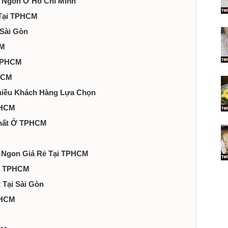
 Ngon Ở Hồ Chí Minh
 Tại TPHCM
 Sài Gòn
CM
 TPHCM
PHCM
hiều Khách Hàng Lựa Chọn
PHCM
Nhất Ở TPHCM
m Ngon Giá Rẻ Tại TPHCM
ại TPHCM
 Tại Sài Gòn
.HCM