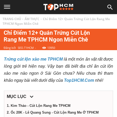
TOP
TRANG CHỦ
ẨM THỰC
Chỉ Điểm 12+ Quán Trứng Cút Lộn Rang Me
1
TPHCM Ngon Miễn Chê
Chỉ Điểm 12+ Quán Trứng Cút Lộn
Rang Me TPHCM Ngon Miễn Chê
HCM
Đăng bởi
SEO.T1HCM
-
13950
|
Trứng cút lộn xào me TPHCM
là một món ăn vặt rất được
lòng giới trẻ hiện nay. Vậy bạn đã biết địa chỉ ăn cút lộn
Top
xào me nào ngon ở Sài Gòn chưa? Nếu chưa thì tham
khảo ngay bài viết dưới đây của
Top1HCM.Com
nhé!
địa
MỤC LỤC
điểm,
1. Kim Thảo - Cút Lộn Rang Me TPHCM
2. Ốc 20K - Lê Quang Sung - Cút Lộn Rang Me Ở TPHCM