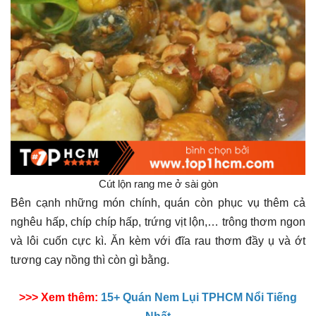
Cút lộn rang me ở sài gòn
Bên cạnh những món chính, quán còn phục vụ thêm cả
nghêu hấp, chíp chíp hấp, trứng vịt lộn,… trông thơm ngon
và lôi cuốn cực kì. Ăn kèm với đĩa rau thơm đầy ụ và ớt
tương cay nồng thì còn gì bằng.
>>> Xem thêm:
15+ Quán Nem Lụi TPHCM Nổi Tiếng