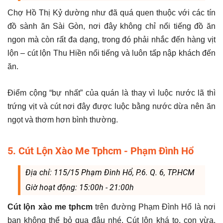
Chợ Hồ Thị Kỷ dường như đã quá quen thuộc với các tín
đồ sành ăn Sài Gòn, nơi đây không chỉ nổi tiếng đồ ăn
ngon mà còn rất đa dạng, trong đó phải nhắc đến hàng vịt
lộn – cút lộn Thu Hiền nổi tiếng và luôn tấp nập khách đến
ăn.
Điểm cộng “bự nhất” của quán là thay vì luộc nước lã thì
trứng vịt và cút nơi đây được luộc bằng nước dừa nên ăn
ngọt và thơm hơn bình thường.
5. Cút Lộn Xào Me Tphcm - Phạm Đình Hổ
Địa chỉ: 115/15 Phạm Đình Hổ, P.6. Q. 6, TP.HCM
Giờ hoạt động: 15:00h - 21:00h
Cút lộn xào me tphcm
trên đường Phạm Đình Hổ là nơi
bạn không thể bỏ qua đâu nhé. Cút lộn khá to, con vừa,