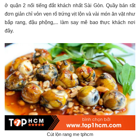
ở quận 2 nổi tiếng đắt khách nhất Sài Gòn. Quầy bán rất
đơn giản chỉ vỏn vẹn rổ trứng vịt lộn và vài món ăn vặt như
bắp rang, đậu phộng,... làm say mê bao thực khách nơi
đây.
Cút lộn rang me tphcm