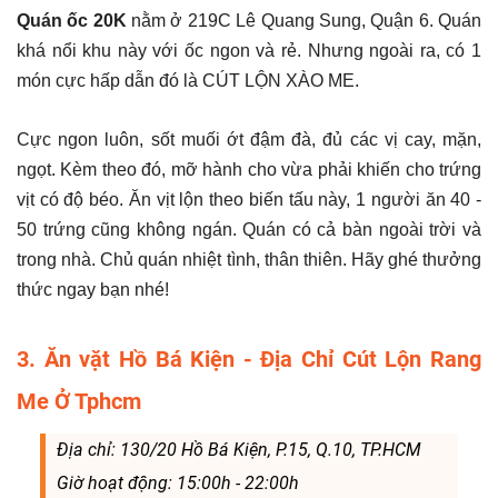
Quán ốc 20K
nằm ở 219C Lê Quang Sung, Quận 6. Quán
khá nổi khu này với ốc ngon và rẻ. Nhưng ngoài ra, có 1
món cực hấp dẫn đó là CÚT LỘN XÀO ME.
Cực ngon luôn, sốt muối ớt đậm đà, đủ các vị cay, mặn,
ngọt. Kèm theo đó, mỡ hành cho vừa phải khiến cho trứng
vịt có độ béo. Ăn vịt lộn theo biến tấu này, 1 người ăn 40 -
50 trứng cũng không ngán. Quán có cả bàn ngoài trời và
trong nhà. Chủ quán nhiệt tình, thân thiên. Hãy ghé thưởng
thức ngay bạn nhé!
3. Ăn vặt Hồ Bá Kiện - Địa Chỉ Cút Lộn Rang
Me Ở Tphcm
Địa chỉ: 130/20 Hồ Bá Kiện, P.15, Q.10, TP.HCM
Giờ hoạt động: 15:00h - 22:00h