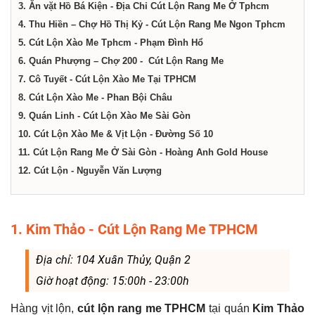
dịch
3. Ăn vặt Hồ Bá Kiện - Địa Chỉ Cút Lộn Rang Me Ở Tphcm
4. Thu Hiền – Chợ Hồ Thị Kỷ - Cút Lộn Rang Me Ngon Tphcm
vụ
5. Cút Lộn Xào Me Tphcm - Phạm Đình Hổ
6. Quán Phượng – Chợ 200 - Cút Lộn Rang Me
7. Cô Tuyết - Cút Lộn Xào Me Tại TPHCM
tại
8. Cút Lộn Xào Me - Phan Bội Châu
9. Quán Linh - Cút Lộn Xào Me Sài Gòn
Thành
10. Cút Lộn Xào Me & Vịt Lộn - Đường Số 10
11. Cút Lộn Rang Me Ở Sài Gòn - Hoàng Anh Gold House
phố
12. Cút Lộn - Nguyễn Văn Lượng
Hồ
1. Kim Thảo - Cút Lộn Rang Me TPHCM
Chí
Địa chỉ: 104 Xuân Thủy, Quận 2
Giờ hoạt động: 15:00h - 23:00h
Minh
Hàng vịt lộn,
cút lộn rang me TPHCM
tại quán
Kim Thảo