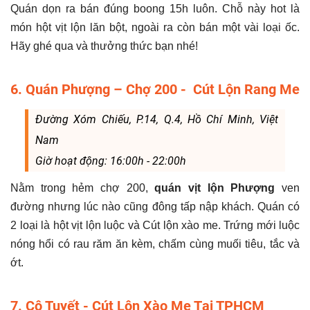
Quán dọn ra bán đúng boong 15h luôn. Chỗ này hot là
món hột vịt lộn lăn bột, ngoài ra còn bán một vài loại ốc.
Hãy ghé qua và thưởng thức bạn nhé!
6. Quán Phượng – Chợ 200 - Cút Lộn Rang Me
Đường Xóm Chiếu, P.14, Q.4, Hồ Chí Minh, Việt
Nam
Giờ hoạt động: 16:00h - 22:00h
Nằm trong hẻm chợ 200,
quán vịt lộn Phượng
ven
đường nhưng lúc nào cũng đông tấp nập khách. Quán có
2 loại là hột vịt lộn luộc và Cút lộn xào me. Trứng mới luộc
nóng hổi có rau răm ăn kèm, chấm cùng muối tiêu, tắc và
ớt.
7. Cô Tuyết - Cút Lộn Xào Me Tại TPHCM