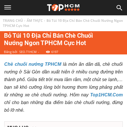
TOP
TRANG CHỦ
ẨM THỰC
Bỏ Túi 10 Địa Chỉ Bán Chè Chuối Nướng Ngon
1
TPHCM Cực Hot
Bỏ Túi 10 Địa Chỉ Bán Chè Chuối
Nướng Ngon TPHCM Cực Hot
HCM
Đăng bởi
SEO.T1HCM
-
6197
|
Chè chuối nướng TPHCM
là món ăn dân dã, chè chuối
nướng ở Sài Gòn dần xuất hiện ở nhiều cung đường trên
Top
thành phố. Giữa tiết trời mưa lâm râm, một chút se lạnh,…
bạn sẽ khó cưỡng lòng bởi hương thơm lừng phảng phất
địa
từ những xe chè chuối nướng. Hôm nay
Top1HCM.Com
chỉ cho bạn những địa điểm bán chè chuối nướng, đừng
điểm,
bỏ lỡ nhé.